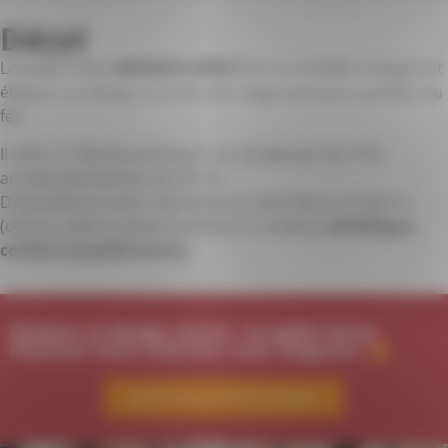
Détail
Le poêle à bois
BRISACH SANCY
est un modèle compact et
élégant, au design arrondi avec large vitre pour profiter du
feu.
Il offre 7,7 kW de puissance, un rendement de 75 %,
accepte des bûches de 33 cm.
Disponible en acier anthracite ou avec flancs en pierre
(ollaire, sable ou blanche Ibère), il combine
esthétique,
confort et performance
.
Chaleur et design réunis : le poêle Sancy
illumine votre intérieur avec élégance.
Parlez-nous de votre projet !