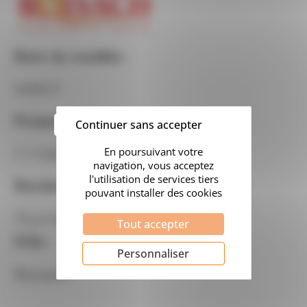
Nom du modèle :
SANCY
Puissance :
Continuer sans accepter
7.7 kW
Rendement :
75.6 %
Tout accepter
Ville :
Personnaliser
Besayes