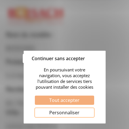
Nom du modèle :
BOSSONS
Continuer sans accepter
Puissance :
5.9 Kw
Rendement :
Tout accepter
82.1%
Ville :
Personnaliser
Livron-sur-Drôme