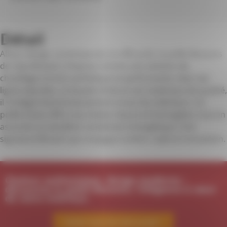
Détail
Alliant design contemporain et efficacité, le poêle Bossons
de chez Brisach s’impose comme une solution de
chauffage à la fois esthétique et performante. Avec ses
lignes épurées, sa façade vitrée et ses matériaux de qualité,
il s’intègre harmonieusement à tous les intérieurs. Ce
poêle à bois offre une chaleur douce et homogène, tout en
assurant un excellent rendement énergétique. Une
signature Brisach qui conjugue confort, style et innovation.
Chaleur authentique, design moderne :
découvrez le poêle Bossons, l'élégance à cœur
de votre intérieur.
Parlez-nous de votre projet !