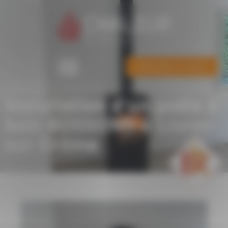
Panneau de gestion des cookies
Demander un devis
Installation d’un poêle à
bois BOSSONS à Livron-
sur-Drôme